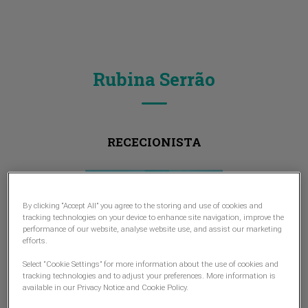
Rubina Serrão
RECECIONISTA
By clicking “Accept All” you agree to the storing and use of cookies and
tracking technologies on your device to enhance site navigation, improve the
performance of our website, analyse website use, and assist our marketing
efforts.
Select “Cookie Settings” for more information about the use of cookies and
tracking technologies and to adjust your preferences. More information is
available in our Privacy Notice and Cookie Policy.