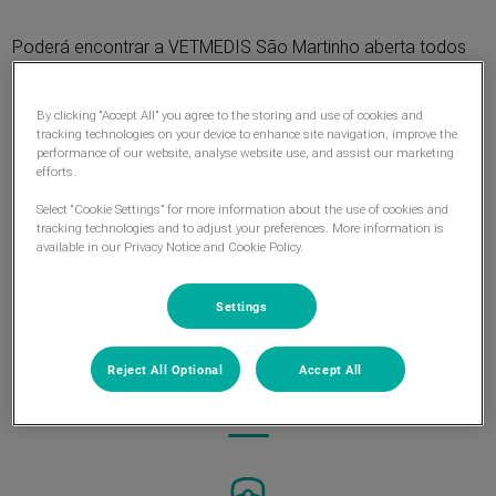
Poderá encontrar a VETMEDIS São Martinho aberta todos
os dias da semana, incluindo feriados e beneficiar de um
horário alargado durante a semana.
By clicking “Accept All” you agree to the storing and use of cookies and
tracking technologies on your device to enhance site navigation, improve the
performance of our website, analyse website use, and assist our marketing
Além de uma loja com vários tipos de produtos alimentares,
efforts.
brinquedos e acessórios, beneficia também da possibilidade
Select “Cookie Settings” for more information about the use of cookies and
de agendar consultas de rotina com o médico veterinário e
tracking technologies and to adjust your preferences. More information is
transporte para o Hospital Veterinário da Madeira para
available in our Privacy Notice and Cookie Policy.
serviços médico-veterinários mais especializados.
Settings
Reject All Optional
Accept All
Serviços