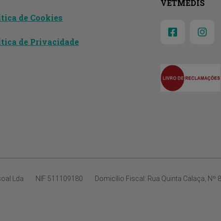
VETMEDIS
ítica de Cookies
ítica de Privacidade
soal Lda
NIF
511109180
Domicílio Fiscal:
Rua Quinta Calaça, Nº 