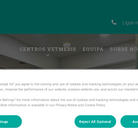
Ligue-
CENTROS VETMEDIS
EQUIPA
SOBRE NÓ
Accept All” you agree to the storing and use of cookies and tracking technologies on your d
ion, improve the performance of our website, analyse website use, and assist our marketin
ie Settings” for more information about the use of cookies and tracking technologies and t
More information is available in our Privacy Notice and Cookie Policy.
tings
Reject All Optional
Acc