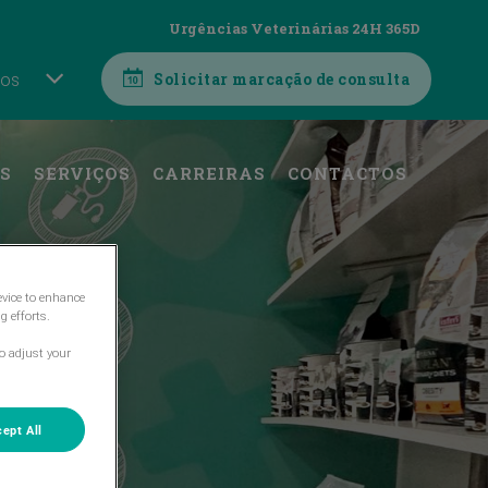
Urgências Veterinárias 24H 365D
nos
Solicitar marcação de consulta
S
SERVIÇOS
CARREIRAS
CONTACTOS
evice to enhance
g efforts.
o adjust your
ept All