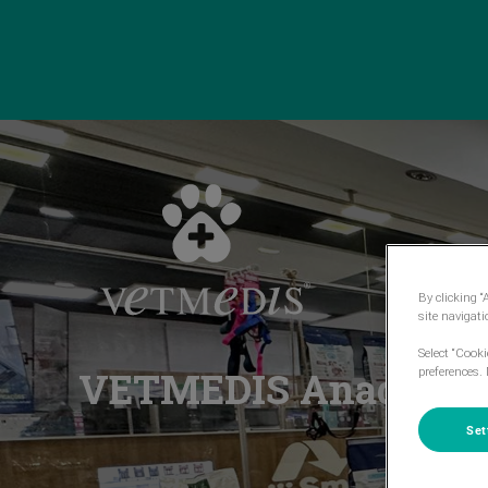
Homepage do VetMedis
By clicking “
site navigat
Select “Cook
preferences. 
VETMEDIS Anadia
Set