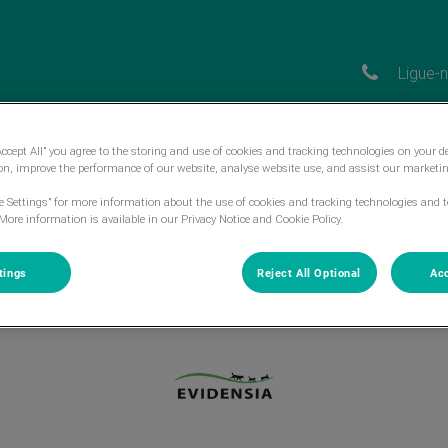
Ligue-
Accept All” you agree to the storing and use of cookies and tracking technologies on your d
CENTROS VETMEDIS
EQUIPA
SOBRE NÓ
ion, improve the performance of our website, analyse website use, and assist our marketin
ie Settings” for more information about the use of cookies and tracking technologies and t
More information is available in our Privacy Notice and Cookie Policy.
tings
Reject All Optional
Acc