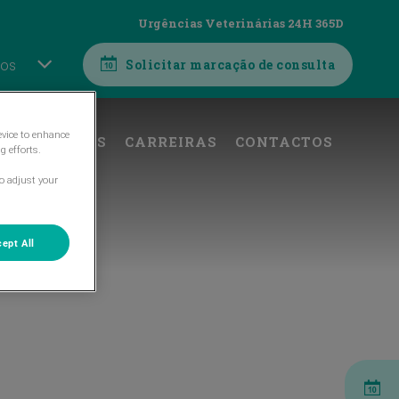
Urgências Veterinárias 24H 365D
nos
Solicitar marcação de consulta
evice to enhance
S
SERVIÇOS
CARREIRAS
CONTACTOS
g efforts.
o adjust your
ept All