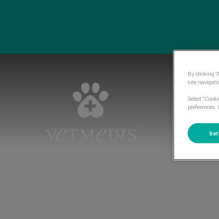
By clicking “
site navigat
Select “Cook
preferences. 
Homepage do VetMedis
Set