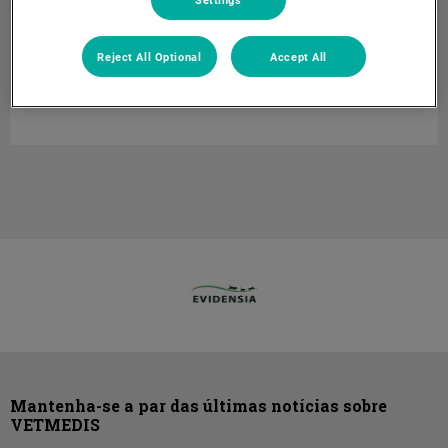
Irene Dias
Groomer
Reject All Optional
Accept All
Groomer nas lojas VETMEDIS
Mantenha-se a par das últimas notícias sobre
VETMEDIS