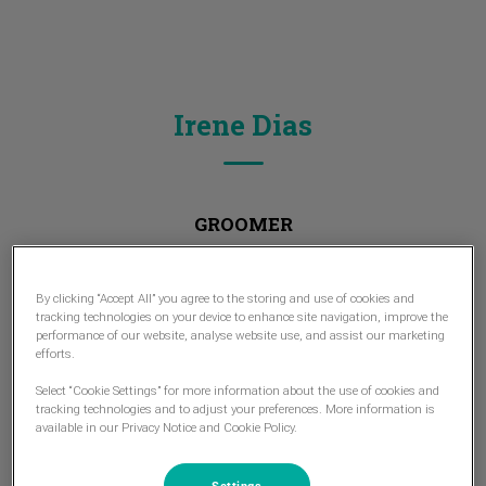
Irene Dias
GROOMER
By clicking “Accept All” you agree to the storing and use of cookies and
tracking technologies on your device to enhance site navigation, improve the
performance of our website, analyse website use, and assist our marketing
efforts.
Select “Cookie Settings” for more information about the use of cookies and
tracking technologies and to adjust your preferences. More information is
available in our Privacy Notice and Cookie Policy.
Settings