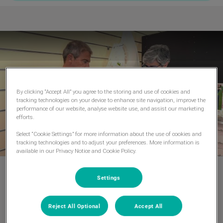
By clicking “Accept All” you agree to the storing and use of cookies and
Play
tracking technologies on your device to enhance site navigation, improve the
performance of our website, analyse website use, and assist our marketing
efforts.
Select “Cookie Settings” for more information about the use of cookies and
tracking technologies and to adjust your preferences. More information is
available in our Privacy Notice and Cookie Policy.
Medicina Veterinária de
Settings
Proximidade
Reject All Optional
Accept All
Seja bem-vindo à VETMEDIS!